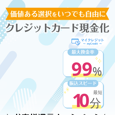
99
%
10
最短
分