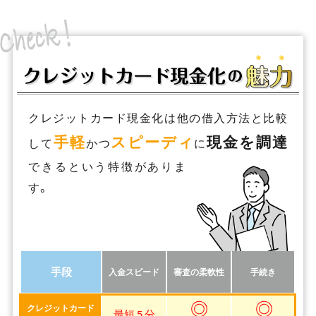
クレジットカード現金化は他の借入方法と比較
手軽
スピーディ
現金を調達
して
かつ
に
できるという特徴がありま
す。
手段
入金スピード
審査の柔軟性
手続き
◎
◎
クレジットカード
最短 5 分