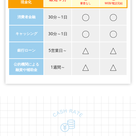
現金化
審査なし
WEB/電話完結
〇
〇
消費者金融
30分～1日
〇
〇
キャッシング
30分～1日
△
△
銀行ローン
5営業日～
△
△
公的機関による
1週間～
融資や補助金