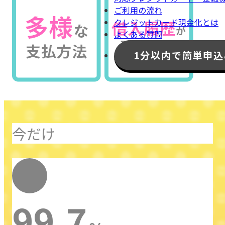
ご利用の流れ
クレジットカード現金化とは
よくある質問
1分以内で簡単申込
今だけ
最大
換金率
99.7