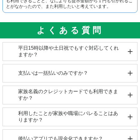
も利用できることと、なによりも提示金額から１円も引かれるこ
とがなかったので、また利用したいと考えています。
よくある質問
平日15時以降や土日祝でもすぐ対応してくれ
ますか？
金融機関により、土日祝日や15時以降の即日反映も
可能です。詳細はお電話にてお問い合わせ下さい。
支払いは一括払いのみですか？
一括払いの他に、分割払い・リボ払いからお選びい
家族名義のクレジットカードでも利用できま
ただけます。一部支払い方法がお選びできないカー
すか？
ドもございますので、詳細はお電話にてお問い合わ
せ下さい。
大変申し訳ございません。ご利用はご本人様名義の
利用したことが家族や職場にバレることはあ
クレジットカードのみに限らせていただいておりま
りますか？
す。
審査や職場へ在籍確認をおこなうことはありません
ので、ご利用者様以外の第三者にバレることはあり
後払いアプリでも現金化できますか？