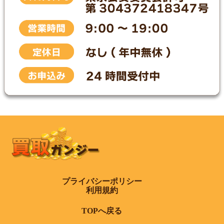
プライバシーポリシー
利用規約
TOPへ戻る