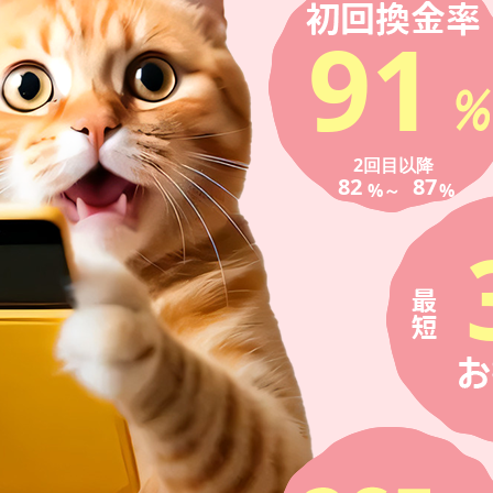
91
2回目以降
82
87
%～
%