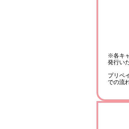
※各キ
発行い
プリペ
での流