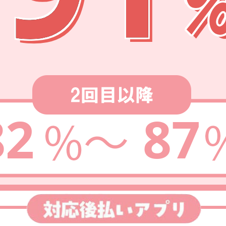
82
87